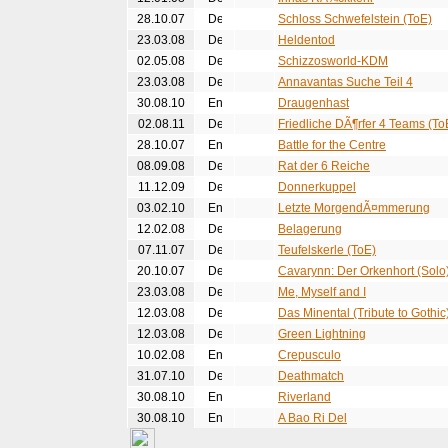
28.10.07
Schloss Schwefelstein (ToE)
23.03.08
Heldentod
02.05.08
Schizzosworld-KDM
23.03.08
Annavantas Suche Teil 4
30.08.10
Draugenhast
02.08.11
Friedliche DÃ¶rfer 4 Teams (To
28.10.07
Battle for the Centre
08.09.08
Rat der 6 Reiche
11.12.09
Donnerkuppel
03.02.10
Letzte MorgendÃ¤mmerung
12.02.08
Belagerung
07.11.07
Teufelskerle (ToE)
20.10.07
Cavarynn: Der Orkenhort (Solo
23.03.08
Me, Myself and I
12.03.08
Das Minental (Tribute to Gothic
12.03.08
Green Lightning
10.02.08
Crepusculo
31.07.10
Deathmatch
30.08.10
Riverland
30.08.10
A Bao Ri Del