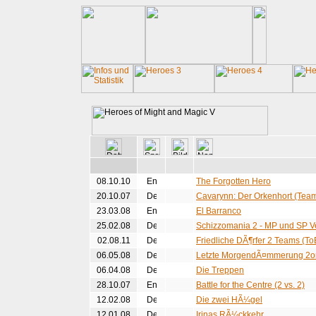
08.10.10
The Forgotten Hero
20.10.07
Cavarynn: Der Orkenhort (Tea
23.03.08
El Barranco
25.02.08
Schizzomania 2 - MP und SP V
02.08.11
Friedliche DÃ¶rfer 2 Teams (To
06.05.08
Letzte MorgendÃ¤mmerung 2o
06.04.08
Die Treppen
28.10.07
Battle for the Centre (2 vs. 2)
12.02.08
Die zwei HÃ¼gel
12.01.08
Irinas RÃ¼ckkehr