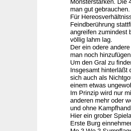
Monsterstärken. Die 
man gut gebrauchen.
Für Hereosverhältniss
Feindberührung stattf
angreifen zumindest b
völlig lahm lag.
Der ein odere andere
man noch hinzufügen
Um den Gral zu finden
Insgesamt hinterläßt 
sich auch als Nichtgot
einem etwas ungewoh
Im Prinzip wird nur m
anderen mehr oder we
und ohne Kampfhand
Hier ein grober Spiela
Erste Burg einnehmen
Mo.3 Wo.3 Sumpflag