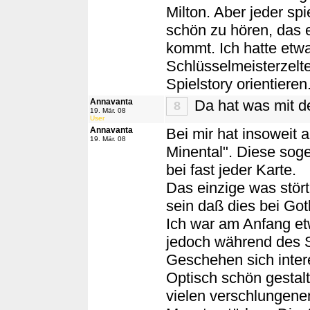
Milton. Aber jeder spi
schön zu hören, das e
kommt. Ich hatte etw
Schlüsselmeisterzelte
Spielstory orientieren
Annavanta
Da hat was mit d
8
19. Mär. 08
User
Annavanta
Bei mir hat insoweit a
19. Mär. 08
Minental". Diese sog
bei fast jeder Karte.
Das einzige was stört
sein daß dies bei Goth
Ich war am Anfang etw
jedoch während des S
Geschehen sich intere
Optisch schön gestalt
vielen verschlungen