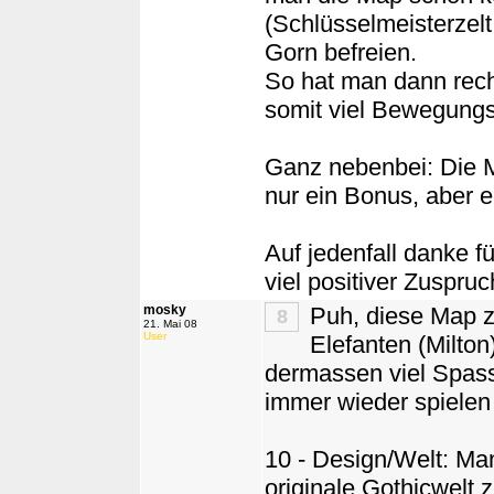
(Schlüsselmeisterzel
Gorn befreien.
So hat man dann rech
somit viel Bewegungsf
Ganz nebenbei: Die Mi
nur ein Bonus, aber e
Auf jedenfall danke 
viel positiver Zuspru
mosky
Puh, diese Map z
8
21. Mai 08
User
Elefanten (Milton
dermassen viel Spas
immer wieder spielen
10 - Design/Welt: Man
originale Gothicwelt z