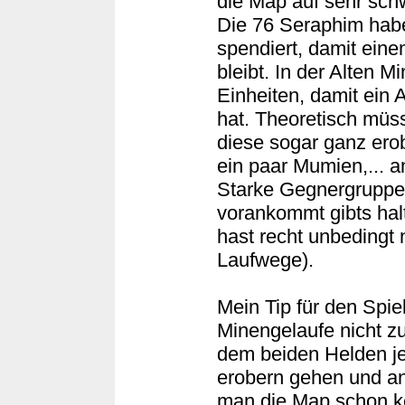
die Map auf sehr schw
Die 76 Seraphim hab
spendiert, damit eine
bleibt. In der Alten M
Einheiten, damit ein
hat. Theoretisch müs
diese sogar ganz ero
ein paar Mumien,... a
Starke Gegnergruppe
vorankommt gibts halt
hast recht unbedingt 
Laufwege).
Mein Tip für den Spie
Minengelaufe nicht zur
dem beiden Helden j
erobern gehen und an
man die Map schon ke