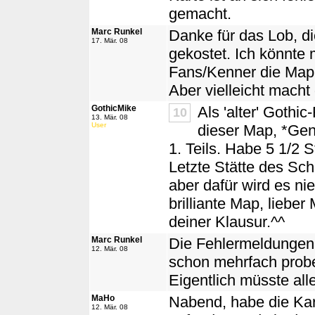
gemacht.
Marc Runkel
Danke für das Lob, d
17. Mär. 08
gekostet. Ich könnte m
Fans/Kenner die Map v
Aber vielleicht macht 
GothicMike
Als 'alter' Gothic
10
13. Mär. 08
User
dieser Map, *Gen
1. Teils. Habe 5 1/2 
Letzte Stätte des Sch
aber dafür wird es ni
brilliante Map, lieber
deiner Klausur.^^
Marc Runkel
Die Fehlermeldungen 
12. Mär. 08
schon mehrfach prob
Eigentlich müsste alle
MaHo
Nabend, habe die Kart
12. Mär. 08