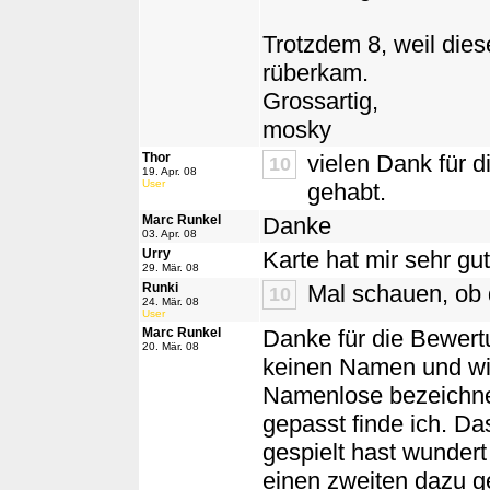
Trotzdem 8, weil die
rüberkam.
Grossartig,
mosky
Thor
vielen Dank für d
10
19. Apr. 08
User
gehabt.
Marc Runkel
Danke
03. Apr. 08
Urry
Karte hat mir sehr gu
29. Mär. 08
Runki
Mal schauen, ob 
10
24. Mär. 08
User
Marc Runkel
Danke für die Bewertu
20. Mär. 08
keinen Namen und wir
Namenlose bezeichnet
gepasst finde ich. D
gespielt hast wundert 
einen zweiten dazu g