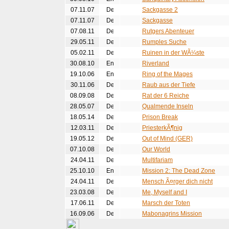
07.11.07
Sackgasse 2
07.11.07
Sackgasse
07.08.11
Rutgers Abenteuer
29.05.11
Rumples Suche
05.02.11
Ruinen in der WÃ¼ste
30.08.10
Riverland
19.10.06
Ring of the Mages
30.11.06
Raub aus der Tiefe
08.09.08
Rat der 6 Reiche
28.05.07
Qualmende Inseln
18.05.14
Prison Break
12.03.11
PriesterkÃ¶nig
19.05.12
Out of Mind (GER)
07.10.08
Our World
24.04.11
Multifariam
25.10.10
Mission 2: The Dead Zone
24.04.11
Mensch Ã¤rger dich nicht
23.03.08
Me, Myself and I
17.06.11
Marsch der Toten
16.09.06
Mabonagrins Mission