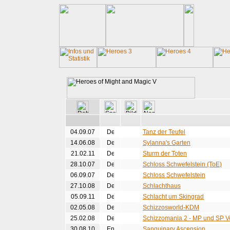
04.09.07
Tanz der Teufel
14.06.08
Sylanna's Garten
21.02.11
Sturm der Toten
28.10.07
Schloss Schwefelstein (ToE)
06.09.07
Schloss Schwefelstein
27.10.08
Schlachthaus
05.09.11
Schlacht um Skingrad
02.05.08
Schizzosworld-KDM
25.02.08
Schizzomania 2 - MP und SP V
30.08.10
Sanquinary Ascension