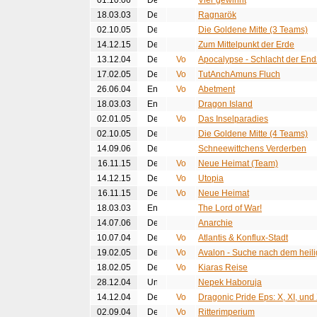
01.10.06
Vier gewinnt
18.03.03
Ragnarök
02.10.05
Die Goldene Mitte (3 Teams)
14.12.15
Zum Mittelpunkt der Erde
13.12.04
Apocalypse - Schlacht der End
17.02.05
TutAnchAmuns Fluch
26.06.04
Abetment
18.03.03
Dragon Island
02.01.05
Das Inselparadies
02.10.05
Die Goldene Mitte (4 Teams)
14.09.06
Schneewittchens Verderben
16.11.15
Neue Heimat (Team)
14.12.15
Utopia
16.11.15
Neue Heimat
18.03.03
The Lord of War!
14.07.06
Anarchie
10.07.04
Atlantis & Konflux-Stadt
19.02.05
Avalon - Suche nach dem heili
18.02.05
Kiaras Reise
28.12.04
Nepek Haboruja
14.12.04
Dragonic Pride Eps: X, XI, und 
02.09.04
Ritterimperium