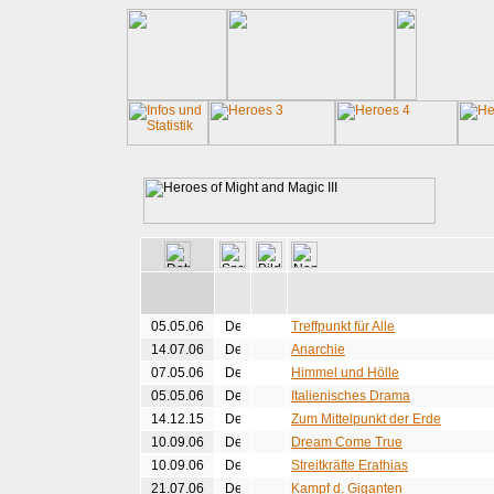
05.05.06
Treffpunkt für Alle
14.07.06
Anarchie
07.05.06
Himmel und Hölle
05.05.06
Italienisches Drama
14.12.15
Zum Mittelpunkt der Erde
10.09.06
Dream Come True
10.09.06
Streitkräfte Erathias
21.07.06
Kampf d. Giganten