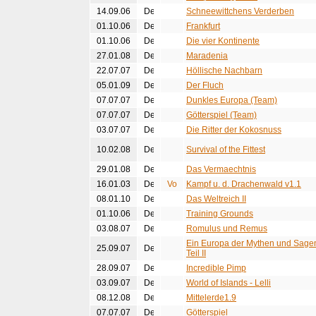
14.09.06
Schneewittchens Verderben
01.10.06
Frankfurt
01.10.06
Die vier Kontinente
27.01.08
Maradenia
22.07.07
Höllische Nachbarn
05.01.09
Der Fluch
07.07.07
Dunkles Europa (Team)
07.07.07
Götterspiel (Team)
03.07.07
Die Ritter der Kokosnuss
10.02.08
Survival of the Fittest
29.01.08
Das Vermaechtnis
16.01.03
Kampf u. d. Drachenwald v1.1
08.01.10
Das Weltreich II
01.10.06
Training Grounds
03.08.07
Romulus und Remus
Ein Europa der Mythen und Sage
25.09.07
Teil II
28.09.07
Incredible Pimp
03.09.07
World of Islands - Lelli
08.12.08
Mittelerde1.9
07.07.07
Götterspiel