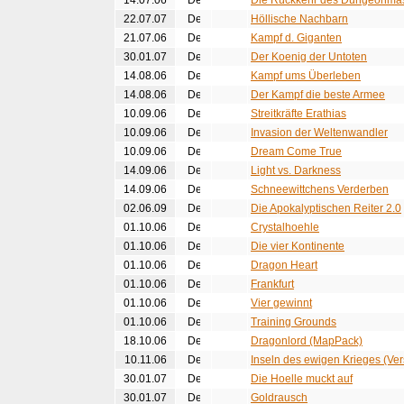
14.07.06
Die Rückkehr des Dungeonmas
22.07.07
Höllische Nachbarn
21.07.06
Kampf d. Giganten
30.01.07
Der Koenig der Untoten
14.08.06
Kampf ums Überleben
14.08.06
Der Kampf die beste Armee
10.09.06
Streitkräfte Erathias
10.09.06
Invasion der Weltenwandler
10.09.06
Dream Come True
14.09.06
Light vs. Darkness
14.09.06
Schneewittchens Verderben
02.06.09
Die Apokalyptischen Reiter 2.0
01.10.06
Crystalhoehle
01.10.06
Die vier Kontinente
01.10.06
Dragon Heart
01.10.06
Frankfurt
01.10.06
Vier gewinnt
01.10.06
Training Grounds
18.10.06
Dragonlord (MapPack)
10.11.06
Inseln des ewigen Krieges (Ver
30.01.07
Die Hoelle muckt auf
30.01.07
Goldrausch