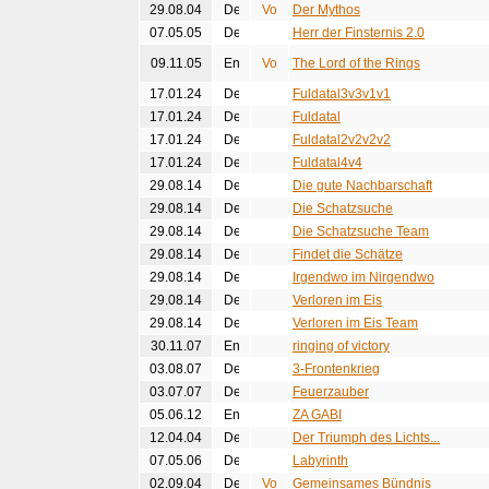
29.08.04
Der Mythos
07.05.05
Herr der Finsternis 2.0
09.11.05
The Lord of the Rings
17.01.24
Fuldatal3v3v1v1
17.01.24
Fuldatal
17.01.24
Fuldatal2v2v2v2
17.01.24
Fuldatal4v4
29.08.14
Die gute Nachbarschaft
29.08.14
Die Schatzsuche
29.08.14
Die Schatzsuche Team
29.08.14
Findet die Schätze
29.08.14
Irgendwo im Nirgendwo
29.08.14
Verloren im Eis
29.08.14
Verloren im Eis Team
30.11.07
ringing of victory
03.08.07
3-Frontenkrieg
03.07.07
Feuerzauber
05.06.12
ZA GABI
12.04.04
Der Triumph des Lichts...
07.05.06
Labyrinth
02.09.04
Gemeinsames Bündnis