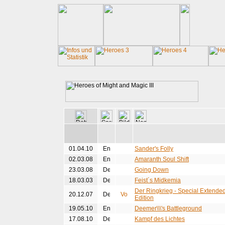
01.04.10
Sander's Folly
02.03.08
Amaranth Soul Shift
23.03.08
Going Down
18.03.03
Feist´s Midkemia
Der Ringkrieg - Special Extende
20.12.07
Edition
19.05.10
Deemer\\\'s Battleground
17.08.10
Kampf des Lichtes