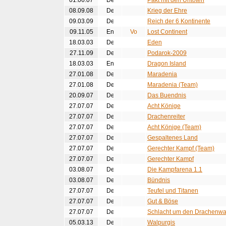
01.06.07
Pakt mit den Untoten
08.09.08
Krieg der Ehre
09.03.09
Reich der 6 Kontinente
09.11.05
Lost Continent
18.03.03
Eden
27.11.09
Podarok-2009
18.03.03
Dragon Island
27.01.08
Maradenia
27.01.08
Maradenia (Team)
20.09.07
Das Buendnis
27.07.07
Acht Könige
27.07.07
Drachenreiter
27.07.07
Acht Könige (Team)
27.07.07
Gespaltenes Land
27.07.07
Gerechter Kampf (Team)
27.07.07
Gerechter Kampf
03.08.07
Die Kampfarena 1.1
03.08.07
Bündnis
27.07.07
Teufel und Titanen
27.07.07
Gut & Böse
27.07.07
Schlacht um den Drachenwa
05.03.13
Walpurgis