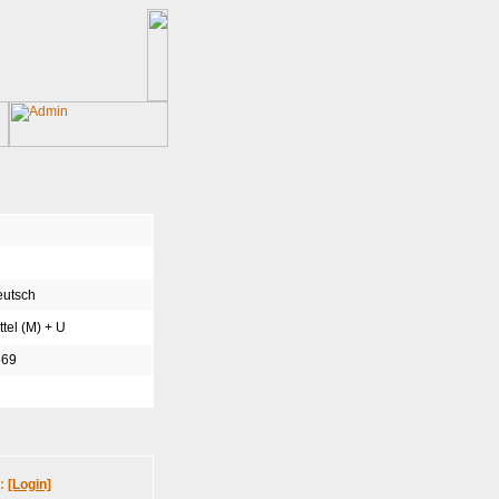
utsch
ttel (M) + U
869
n:
[Login]