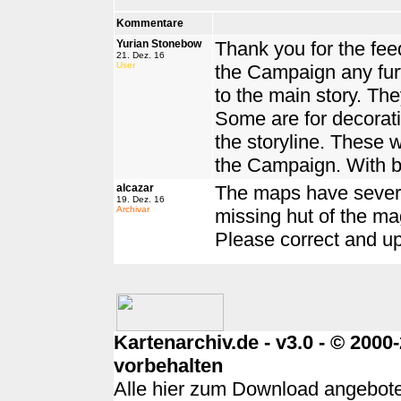
Kommentare
Yurian Stonebow
Thank you for the fee
21. Dez. 16
User
the Campaign any furth
to the main story. The
Some are for decorat
the storyline. These w
the Campaign. With b
alcazar
The maps have several
19. Dez. 16
Archivar
missing hut of the ma
Please correct and u
Kartenarchiv.de - v3.0 - © 200
vorbehalten
Alle hier zum Download angebote