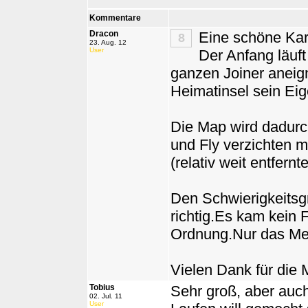
Kommentare
Dracon
Eine schöne Kar
8
23. Aug. 12
User
Der Anfang läuf
ganzen Joiner aneig
Heimatinsel sein Ei
Die Map wird dadurc
und Fly verzichten 
(relativ weit entfern
Den Schwierigkeitsgr
richtig.Es kam kein F
Ordnung.Nur das Meer
Vielen Dank für die 
Tobius
Sehr groß, aber auch
02. Jul. 11
User