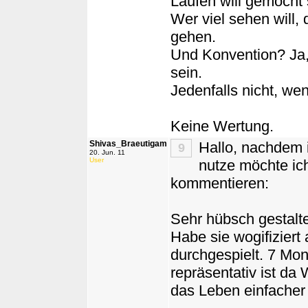
Laufen will gemocht 
Wer viel sehen will,
gehen.
Und Konvention? Ja, 
sein.
Jedenfalls nicht, wen
Keine Wertung.
Shivas_Braeutigam
Hallo, nachdem 
9
20. Jun. 11
User
nutze möchte ic
kommentieren:
Sehr hübsch gestalte
Habe sie wogifiziert
durchgespielt. 7 Mon
repräsentativ ist da
das Leben einfacher