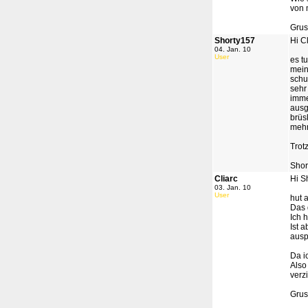
von 
Grus
Shorty157
Hi Cl
04. Jan. 10
User
es t
mein
schu
sehr
imme
ausg
brüs
mehr
Trot
Shor
Cliarc
Hi Sh
03. Jan. 10
User
hut a
Das 
Ich 
Ist 
ausp
Da i
Also
verz
Grus