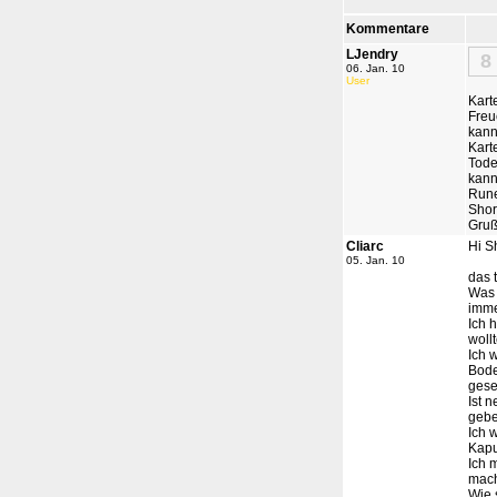
Kommentare
LJendry
8
06. Jan. 10
User
Karte
Freu
kann
Kart
Tode
kann
Rune
Short
Gruß
Cliarc
Hi Sh
05. Jan. 10
das 
Was 
imme
Ich 
woll
Ich 
Bode
gese
Ist 
gebe
Ich 
Kapu
Ich 
machs
Wie 