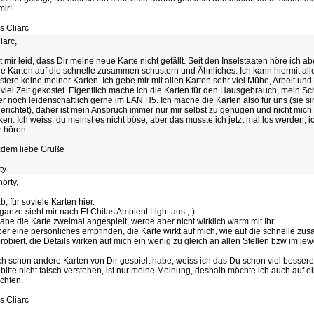
mir!
s Cliarc
iarc,
ut mir leid, dass Dir meine neue Karte nicht gefällt. Seit den Inselstaaten höre ich a
e Karten auf die schnelle zusammen schustern und Ähnliches. Ich kann hiermit alle
stere keine meiner Karten. Ich gebe mir mit allen Karten sehr viel Mühe, Arbeit und
 viel Zeit gekostet. Eigentlich mache ich die Karten für den Hausgebrauch, mein Sc
r noch leidenschaftlich gerne im LAN H5. Ich mache die Karten also für uns (sie sin
erichtet), daher ist mein Anspruch immer nur mir selbst zu genügen und nicht mich
ken. Ich weiss, du meinst es nicht böse, aber das musste ich jetzt mal los werden, i
 hören.
zdem liebe Grüße
ty
orty,
b, für soviele Karten hier.
ganze sieht mir nach El Chitas Ambient Light aus ;-)
habe die Karte zweimal angespielt, werde aber nicht wirklich warm mit Ihr.
aber eine persönliches empfinden, die Karte wirkt auf mich, wie auf die schnelle 
robiert, die Details wirken auf mich ein wenig zu gleich an allen Stellen bzw im jew
ch schon andere Karten von Dir gespielt habe, weiss ich das Du schon viel besser
 bitte nicht falsch verstehen, ist nur meine Meinung, deshalb möchte ich auch auf 
ichten.
s Cliarc