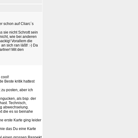
r schon auf Cliarc`s
 sie nicht Schrott sein
nicht, wie bei anderen
nackig! Vorallem die
n sich ran läßt! :-) Da
rtner! Mit den
 cool!
e Beste kritik hattest
t zu posten, aber ich
ngucken, als bsp. der
hast. Technisch,
nig abwechselung.
kt die es so beinahe
ne erste Karte ging leider
inie das Du eine Karte
al einen grossen Respekt