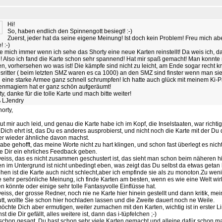
Hi!
So, haben endlich den Spinnengott besiegt! :-)
Zuerst, jeder hat da seine eigene Meinung! Ist doch kein Problem! Freu mich abe
! :-)
e mich immer wenn ich sehe das Shorty eine neue Karten reinstellt! Da weis ich, das
! Also ich fand die Karte schon sehr spannend! Hat mir spaß gemacht! Man konnte 
en, vorhersehen wo was ist! Die kämpfe sind nicht zu leicht, am Ende sogar recht k
sritter ( beim letzten SMZ waren es ca 1000) an den SMZ sind finster wenn man sie a
 eine starke Armee ganz schnell schrumpfen! Ich hatte auch glück mit meinem Ki-Pa
nmagiern hat er ganz schön aufgeräumt!
y, danke für die tolle Karte und mach bitte weiter!
 LJendry
orty,
tut mir auch leid, und genau die Karte habe ich im Kopf, die Inselstaaten, war richtig
Dich ehrt ist, das Du es anderes ausprobierst, und nicht noch die Karte mit der Du d
r wieder ähnliche davon machst.
habe gehofft, das meine Worte nicht zu hart klingen, und schon fast überlegt es nich
te Dir ein ehrliches Feedback geben.
weiss, das es nicht zusammen geschustert ist, das sieht man schon beim näheren hi
n im Untergrund ist nicht unbedingt eben, was zeigt das Du selbst da etwas getan 
hen ist die Karte auch nicht schlecht,aber ich empfinde sie als zu monoton.Zu we
ne sehr persönliche Meinung, ich finde Karten am besten, wenn es wie eine Welt wir
n könnte oder einige sehr tolle Fantasyvolle Einflüsse hat.
weiss, der grosse Redner, noch nie ne Karte hier hinein gestellt und dann kritik, mei
tt, wollte Sie schon hier hochladen lassen und die Zweite dauert noch ne Weile.
möchte Dich aber ermutigen, weiter zumachen mit den Karten, wichtig ist in erster L
t die Dir gefällt, alles weitere ist, dann das i-tüpfelchen ;-)
schon gesagt, Du hast schon sehr viele Karten gemacht und alleine dafür schon m