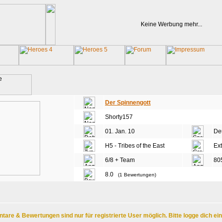
Keine Werbung mehr...
Der Spinnengott
Shorty157
01. Jan. 10
De
H5 - Tribes of the East
Ext
6/8 + Team
80
8.0
(1 Bewertungen)
are & Bewertungen sind nur für registrierte User möglich. Bitte logge dich ei