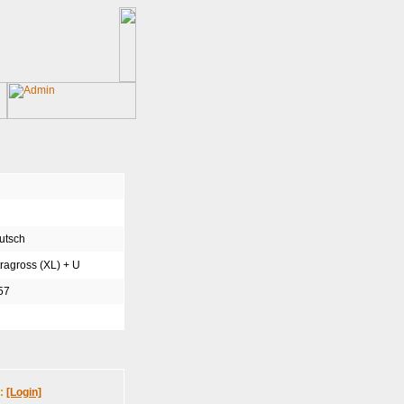
utsch
ragross (XL) + U
57
n:
[Login]