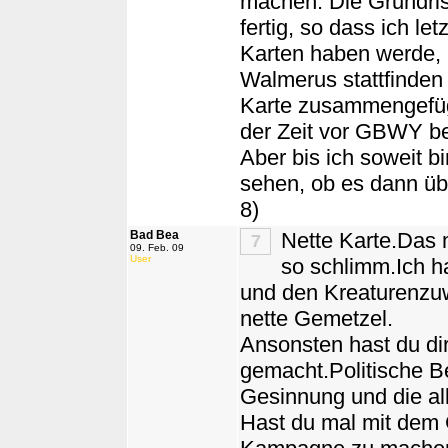
machen. Die Grundris
fertig, so dass ich l
Karten haben werde, 
Walmerus stattfinden 
Karte zusammengefügt
der Zeit vor GBWY be
Aber bis ich soweit b
sehen, ob es dann übe
8)
Bad Bea
Nette Karte.Das m
7
09. Feb. 09
User
so schlimm.Ich h
und den Kreaturenzuw
nette Gemetzel.
Ansonsten hast du di
gemacht.Politische 
Gesinnung und die al
Hast du mal mit dem 