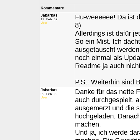
Kommentare
Jabarkas
Hu-weeeeee! Da ist da
17. Feb. 09
User
8)
Allerdings ist dafür 
So ein Mist. Ich dach
ausgetauscht werden.
noch einmal als Updat
Readme ja auch nicht 
P.S.: Weiterhin sind
Jabarkas
Danke für das nette F
09. Feb. 09
User
auch durchgespielt, al
ausgemerzt und die s
hochgeladen. Danach 
machen.
Und ja, ich werde d