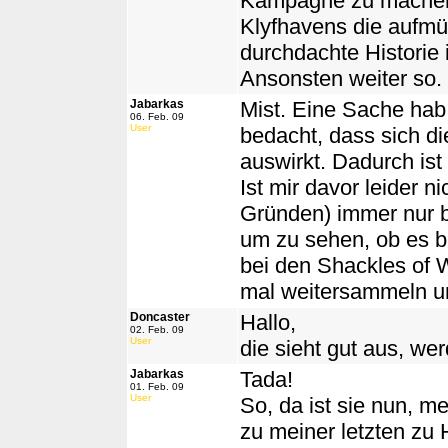
Kampagne zu machen
Klyfhavens die aufmü
durchdachte Historie 
Ansonsten weiter so. 
Jabarkas
Mist. Eine Sache hab 
06. Feb. 09
User
bedacht, dass sich di
auswirkt. Dadurch ist
Ist mir davor leider n
Gründen) immer nur b
um zu sehen, ob es b
bei den Shackles of 
mal weitersammeln u
Doncaster
Hallo,
02. Feb. 09
User
die sieht gut aus, we
Jabarkas
Tada!
01. Feb. 09
User
So, da ist sie nun, me
zu meiner letzten zu