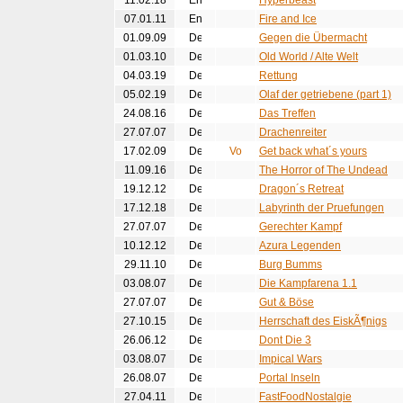
11.02.18
Hyperbeast
07.01.11
Fire and Ice
01.09.09
Gegen die Übermacht
01.03.10
Old World / Alte Welt
04.03.19
Rettung
05.02.19
Olaf der getriebene (part 1)
24.08.16
Das Treffen
27.07.07
Drachenreiter
17.02.09
Get back what´s yours
11.09.16
The Horror of The Undead
19.12.12
Dragon´s Retreat
17.12.18
Labyrinth der Pruefungen
27.07.07
Gerechter Kampf
10.12.12
Azura Legenden
29.11.10
Burg Bumms
03.08.07
Die Kampfarena 1.1
27.07.07
Gut & Böse
27.10.15
Herrschaft des EiskÃ¶nigs
26.06.12
Dont Die 3
03.08.07
Impical Wars
26.08.07
Portal Inseln
27.04.11
FastFoodNostalgie