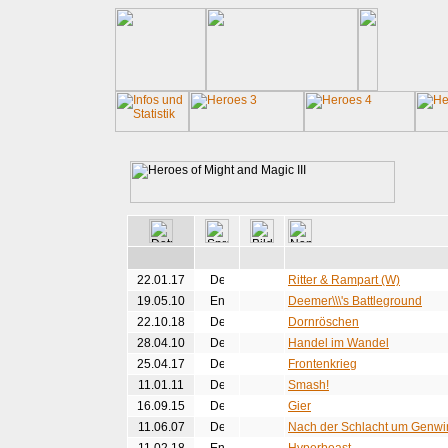
22.01.17
Ritter & Rampart (W)
19.05.10
Deemer\\\'s Battleground
22.10.18
Dornröschen
28.04.10
Handel im Wandel
25.04.17
Frontenkrieg
11.01.11
Smash!
16.09.15
Gier
11.06.07
Nach der Schlacht um Genwi